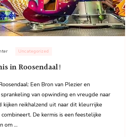
op
hter
Uncategorized
Beleef
is in Roosendaal!
de
Magie
van
Roosendaal: Een Bron van Plezier en
de
 sprankeling van opwinding en vreugde naar
Kermis
kijken reikhalzend uit naar dit kleurrijke
in
combineert. De kermis is een feestelijke
Roosendaal!
n om …