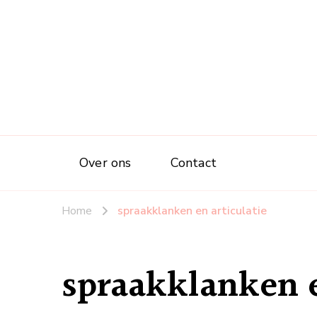
Over ons
Contact
Home
spraakklanken en articulatie
spraakklanken e