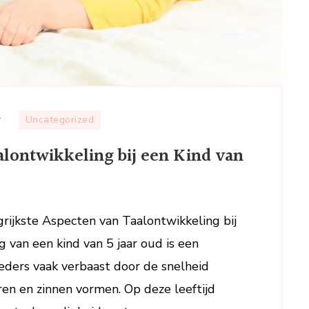
op
r
Uncategorized
De
alontwikkeling bij een Kind van
Belangrijke
Fasen
van
Taalontwikkeling
rijkste Aspecten van Taalontwikkeling bij
bij
g van een kind van 5 jaar oud is een
een
Kind
eders vaak verbaast door de snelheid
van
n en zinnen vormen. Op deze leeftijd
5