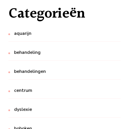
Categorieën
aquarijn
behandeling
behandelingen
centrum
dyslexie
hoboken