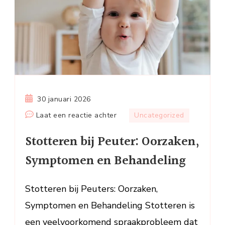
30 januari 2026
op
Laat een reactie achter
Uncategorized
Stotteren
Stotteren bij Peuter: Oorzaken,
bij
Peuter:
Symptomen en Behandeling
Oorzaken,
Symptomen
Stotteren bij Peuters: Oorzaken,
en
Symptomen en Behandeling Stotteren is
Behandeling
een veelvoorkomend spraakprobleem dat