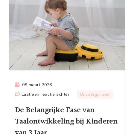
09 maart 2026
op
Laat een reactie achter
Uncategorized
De
De Belangrijke Fase van
Belangrijke
Fase
Taalontwikkeling bij Kinderen
van
van 3 Jaar
Taalontwikkeling