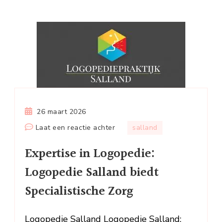
26 maart 2026
op
Laat een reactie achter
salland
Expertise
Expertise in Logopedie:
in
Logopedie:
Logopedie Salland biedt
Logopedie
Specialistische Zorg
Salland
biedt
Specialistische
Logopedie Salland Logopedie Salland: