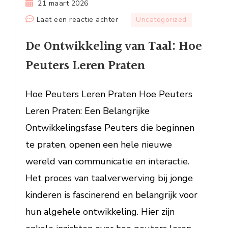
21 maart 2026
op
Laat een reactie achter
Uncategorized
De
De Ontwikkeling van Taal: Hoe
Ontwikkeling
van
Peuters Leren Praten
Taal:
Hoe
Hoe Peuters Leren Praten Hoe Peuters
Peuters
Leren Praten: Een Belangrijke
Leren
Praten
Ontwikkelingsfase Peuters die beginnen
te praten, openen een hele nieuwe
wereld van communicatie en interactie.
Het proces van taalverwerving bij jonge
kinderen is fascinerend en belangrijk voor
hun algehele ontwikkeling. Hier zijn