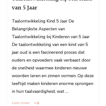
Taalontwik
van 5 Jaar
bij
een
Kind
Taalontwikkeling Kind 5 Jaar De
van
Belangrijkste Aspecten van
5
Taalontwikkeling bij Kinderen van 5 Jaar
Jaar
De taalontwikkeling van een kind van 5
jaar oud is een fascinerend proces dat
ouders en opvoeders vaak verbaast door
de snelheid waarmee kinderen nieuwe
woorden leren en zinnen vormen. Op deze
leeftijd maken kinderen enorme sprongen
in hun taalvaardigheid, wat …
Lees meer