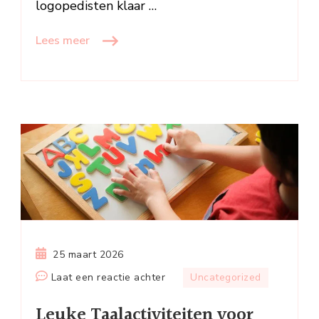
logopedisten klaar …
Lees meer
25 maart 2026
op
Laat een reactie achter
Uncategorized
Leuke
Leuke Taalactiviteiten voor
Taalactiviteiten