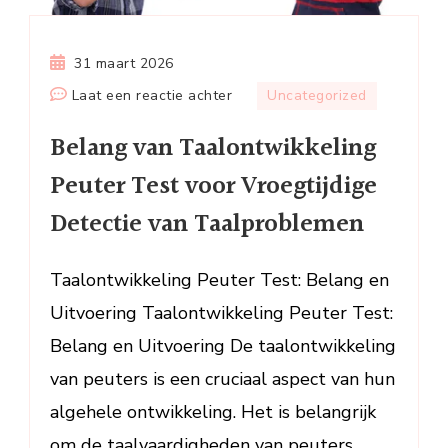
31 maart 2026
op
Laat een reactie achter
Uncategorized
Belang
Belang van Taalontwikkeling
van
Taalontwikkeling
Peuter Test voor Vroegtijdige
Peuter
Detectie van Taalproblemen
Test
voor
Vroegtijdige
Taalontwikkeling Peuter Test: Belang en
Detectie
Uitvoering Taalontwikkeling Peuter Test:
van
Belang en Uitvoering De taalontwikkeling
Taalproblemen
van peuters is een cruciaal aspect van hun
algehele ontwikkeling. Het is belangrijk
om de taalvaardigheden van peuters