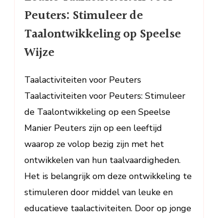
voor
Peuters: Stimuleer de
Peuters:
Taalontwikkeling op Speelse
Stimuleer
de
Wijze
Taalontwikkeling
op
Taalactiviteiten voor Peuters
Speelse
Taalactiviteiten voor Peuters: Stimuleer
Wijze
de Taalontwikkeling op een Speelse
Manier Peuters zijn op een leeftijd
waarop ze volop bezig zijn met het
ontwikkelen van hun taalvaardigheden.
Het is belangrijk om deze ontwikkeling te
stimuleren door middel van leuke en
educatieve taalactiviteiten. Door op jonge