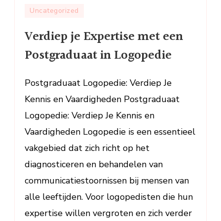
Verdiep
Uncategorized
je
Verdiep je Expertise met een
Expertise
met
Postgraduaat in Logopedie
een
Postgradua
Postgraduaat Logopedie: Verdiep Je
in
Logopedie
Kennis en Vaardigheden Postgraduaat
Logopedie: Verdiep Je Kennis en
Vaardigheden Logopedie is een essentieel
vakgebied dat zich richt op het
diagnosticeren en behandelen van
communicatiestoornissen bij mensen van
alle leeftijden. Voor logopedisten die hun
expertise willen vergroten en zich verder