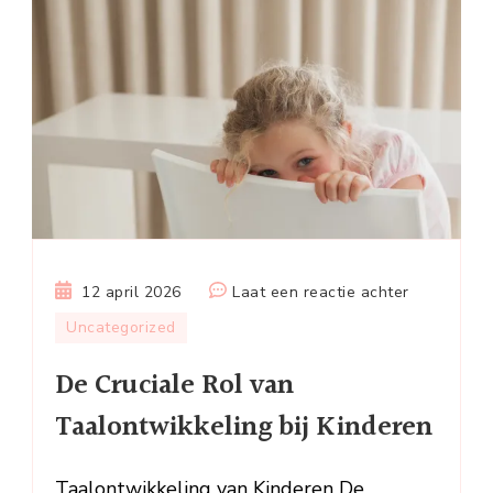
op
12 april 2026
Laat een reactie achter
De
Uncategorized
Cruciale
De Cruciale Rol van
Rol
van
Taalontwikkeling bij Kinderen
Taalontwik
bij
Taalontwikkeling van Kinderen De
Kinderen