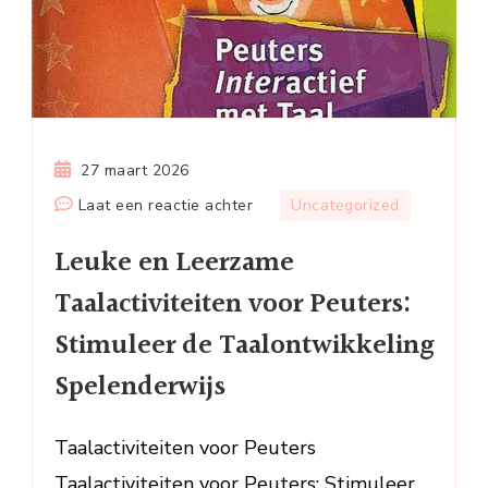
27 maart 2026
op
Laat een reactie achter
Uncategorized
Leuke
Leuke en Leerzame
en
Leerzame
Taalactiviteiten voor Peuters:
Taalactiviteiten
Stimuleer de Taalontwikkeling
voor
Peuters:
Spelenderwijs
Stimuleer
de
Taalactiviteiten voor Peuters
Taalontwikkeling
Taalactiviteiten voor Peuters: Stimuleer
Spelenderwijs