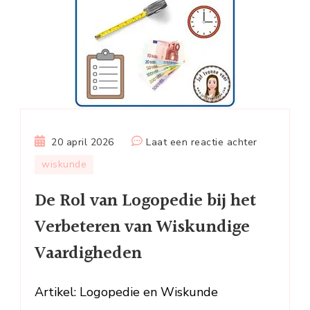
op
20 april 2026
Laat een reactie achter
De
wiskunde
Rol
De Rol van Logopedie bij het
van
Logopedie
Verbeteren van Wiskundige
bij
Vaardigheden
het
Verbeteren
van
Artikel: Logopedie en Wiskunde
Wiskundig