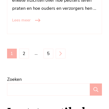
enkele inzichten over hoe peuters leren
praten en hoe ouders en verzorgers hen …
Lees meer
Berichten
PAGINA
PAGINA
…
PAGINA
1
2
5
paginering
Zoeken
Z