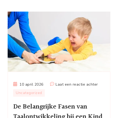
op
10 april 2026
Laat een reactie achter
De
Uncategorized
Belangrijke
De Belangrijke Fasen van
Fasen
van
Taalontwikkeling bij een Kind