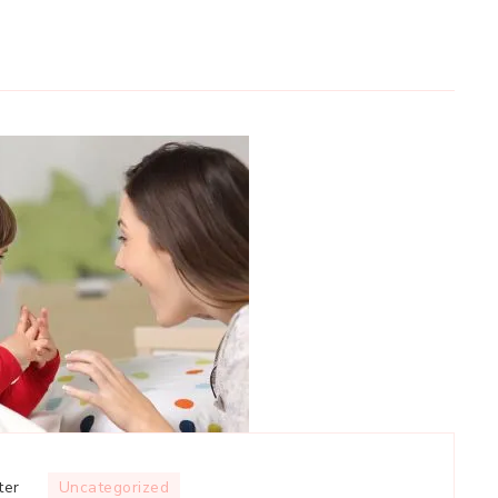
op
ter
Uncategorized