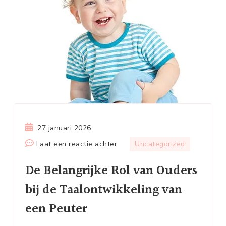
27 januari 2026
op
Laat een reactie achter
Uncategorized
De
De Belangrijke Rol van Ouders
Belangrijke
Rol
bij de Taalontwikkeling van
van
een Peuter
Ouders
bij