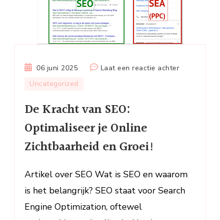
op
06 juni 2025
Laat een reactie achter
De
Uncategorized
Kracht
De Kracht van SEO:
van
SEO:
Optimaliseer je Online
Optimalisee
Zichtbaarheid en Groei!
je
Online
Zichtbaarhe
Artikel over SEO Wat is SEO en waarom
en
is het belangrijk? SEO staat voor Search
Groei!
Engine Optimization, oftewel