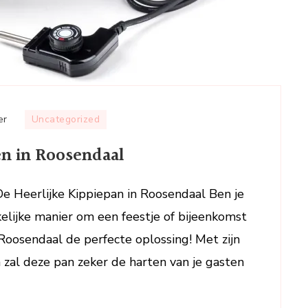
op
er
Uncategorized
Heerlijke
en in Roosendaal
Kippiepan
Bestellen
in
De Heerlijke Kippiepan in Roosendaal Ben je
Roosendaal
elijke manier om een feestje of bijeenkomst
 Roosendaal de perfecte oplossing! Met zijn
 zal deze pan zeker de harten van je gasten