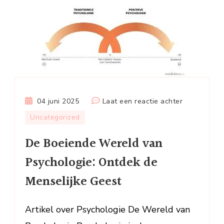
op
04 juni 2025
Laat een reactie achter
De
Uncategorized
Boeiende
De Boeiende Wereld van
Wereld
van
Psychologie: Ontdek de
Psychologie
Menselijke Geest
Ontdek
de
Menselijke
Artikel over Psychologie De Wereld van
Geest