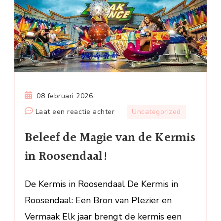
08 februari 2026
op
Laat een reactie achter
Uncategorized
Beleef
Beleef de Magie van de Kermis
de
Magie
in Roosendaal!
van
de
De Kermis in Roosendaal De Kermis in
Kermis
Roosendaal: Een Bron van Plezier en
in
Roosendaal!
Vermaak Elk jaar brengt de kermis een