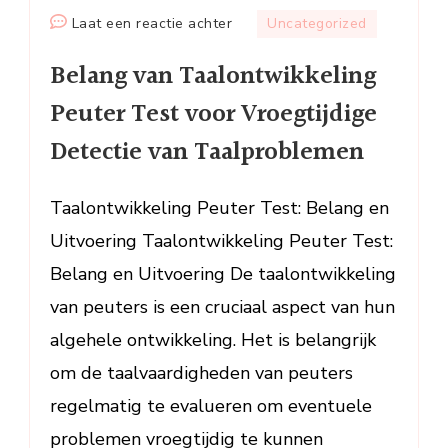
op
Laat een reactie achter
Uncategorized
Belang
Belang van Taalontwikkeling
van
Taalontwikkeling
Peuter Test voor Vroegtijdige
Peuter
Detectie van Taalproblemen
Test
voor
Vroegtijdige
Taalontwikkeling Peuter Test: Belang en
Detectie
Uitvoering Taalontwikkeling Peuter Test:
van
Belang en Uitvoering De taalontwikkeling
Taalproblemen
van peuters is een cruciaal aspect van hun
algehele ontwikkeling. Het is belangrijk
om de taalvaardigheden van peuters
regelmatig te evalueren om eventuele
problemen vroegtijdig te kunnen