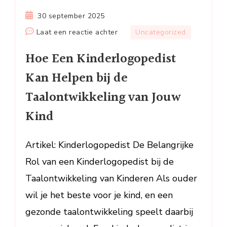
30 september 2025
op
Laat een reactie achter
Uncategorized
Hoe
Hoe Een Kinderlogopedist
Een
Kinderlogopedist
Kan Helpen bij de
Kan
Taalontwikkeling van Jouw
Helpen
bij
Kind
de
Taalontwikkeling
Artikel: Kinderlogopedist De Belangrijke
van
Rol van een Kinderlogopedist bij de
Jouw
Kind
Taalontwikkeling van Kinderen Als ouder
wil je het beste voor je kind, en een
gezonde taalontwikkeling speelt daarbij