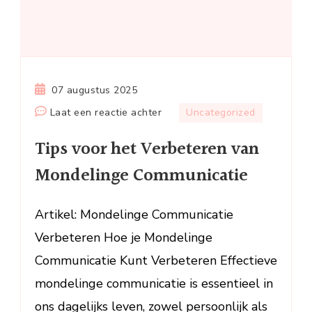
07 augustus 2025
op
Laat een reactie achter
Uncategorized
Tips
Tips voor het Verbeteren van
voor
het
Mondelinge Communicatie
Verbeteren
van
Artikel: Mondelinge Communicatie
Mondelinge
Verbeteren Hoe je Mondelinge
Communicatie
Communicatie Kunt Verbeteren Effectieve
mondelinge communicatie is essentieel in
ons dagelijks leven, zowel persoonlijk als