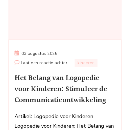
03 augustus 2025
op
Laat een reactie achter
kinderen
Het
Het Belang van Logopedie
Belang
van
voor Kinderen: Stimuleer de
Logopedie
Communicatieontwikkeling
voor
Kinderen:
Stimuleer
Artikel: Logopedie voor Kinderen
de
Logopedie voor Kinderen: Het Belang van