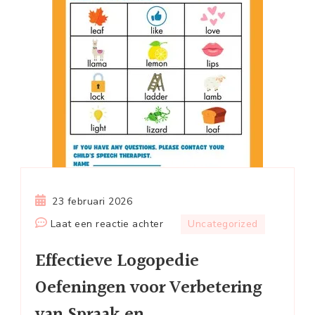
23 februari 2026
op
Laat een reactie achter
Uncategorized
Effectieve
Effectieve Logopedie
Logopedie
Oefeningen
Oefeningen voor Verbetering
voor
van Spraak en
Verbetering