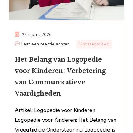
24 maart 2026
op
Laat een reactie achter
Uncategorized
Het
Het Belang van Logopedie
Belang
van
voor Kinderen: Verbetering
Logopedie
van Communicatieve
voor
Kinderen:
Vaardigheden
Verbetering
van
Artikel: Logopedie voor Kinderen
Communicatieve
Logopedie voor Kinderen: Het Belang van
Vaardigheden
Vroegtijdige Ondersteuning Logopedie is