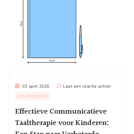
op
02 april 2026
Laat een reactie achter
Effectieve
Uncategorized
Communica
Effectieve Communicatieve
Taaltherap
voor
Taaltherapie voor Kinderen:
Kinderen:
Een