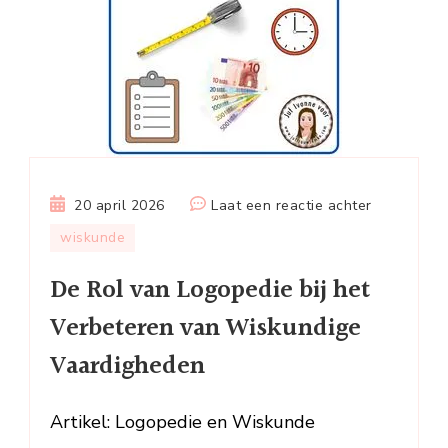
op
20 april 2026
Laat een reactie achter
De
wiskunde
Rol
De Rol van Logopedie bij het
van
Logopedie
Verbeteren van Wiskundige
bij
Vaardigheden
het
Verbeteren
van
Artikel: Logopedie en Wiskunde
Wiskundig