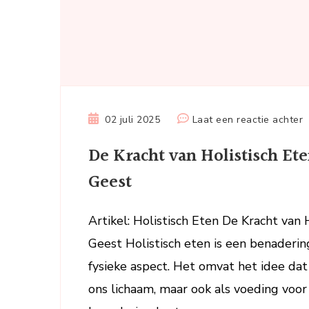
o
02 juli 2025
Laat een reactie achter
D
De Kracht van Holistisch Et
K
v
Geest
H
E
Artikel: Holistisch Eten De Kracht van
V
Geest Holistisch eten is een benaderin
v
L
fysieke aspect. Het omvat het idee dat
e
ons lichaam, maar ook als voeding voor 
G