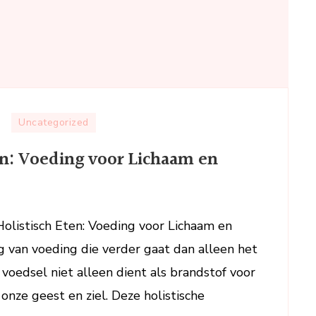
p
Uncategorized
e
en: Voeding voor Lichaam en
racht
an
olistisch
ten:
 Holistisch Eten: Voeding voor Lichaam en
oeding
g van voeding die verder gaat dan alleen het
oor
ichaam
 voedsel niet alleen dient als brandstof voor
n
onze geest en ziel. Deze holistische
eest