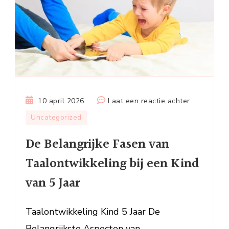
op
10 april 2026
Laat een reactie achter
De
Uncategorized
Belangrijke
De Belangrijke Fasen van
Fasen
van
Taalontwikkeling bij een Kind
Taalontwik
van 5 Jaar
bij
een
Kind
Taalontwikkeling Kind 5 Jaar De
van
Belangrijkste Aspecten van