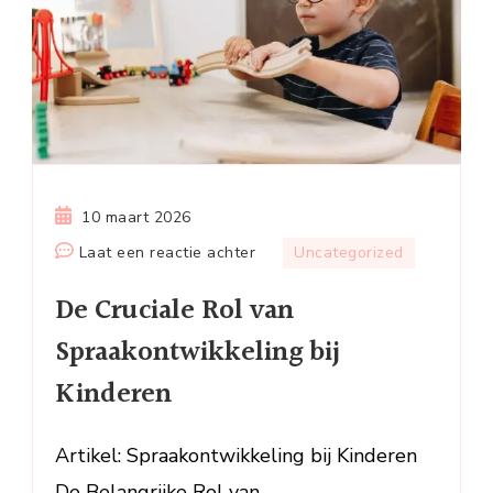
10 maart 2026
op
Laat een reactie achter
Uncategorized
De
De Cruciale Rol van
Cruciale
Rol
Spraakontwikkeling bij
van
Kinderen
Spraakontwikkeling
bij
Kinderen
Artikel: Spraakontwikkeling bij Kinderen
De Belangrijke Rol van