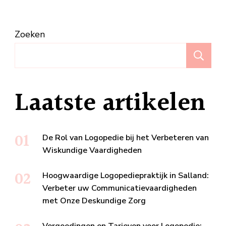
Zoeken
Z
Laatste artikelen
De Rol van Logopedie bij het Verbeteren van
Wiskundige Vaardigheden
Hoogwaardige Logopediepraktijk in Salland:
Verbeter uw Communicatievaardigheden
met Onze Deskundige Zorg
Vergoedingen en Tarieven voor Logopedie: