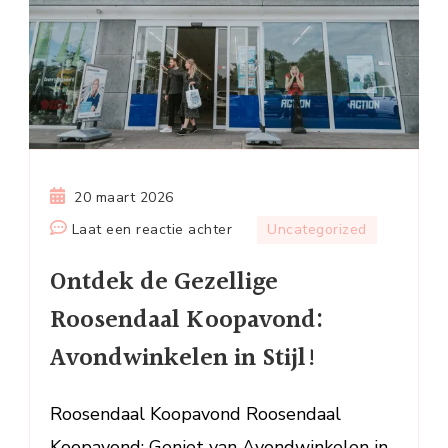
20 maart 2026
op
Laat een reactie achter
Uncategorized
Ontdek
Ontdek de Gezellige
de
Gezellige
Roosendaal Koopavond:
Roosendaal
Avondwinkelen in Stijl!
Koopavond:
Avondwinkelen
in
Roosendaal Koopavond Roosendaal
Stijl!
Koopavond: Geniet van Avondwinkelen in