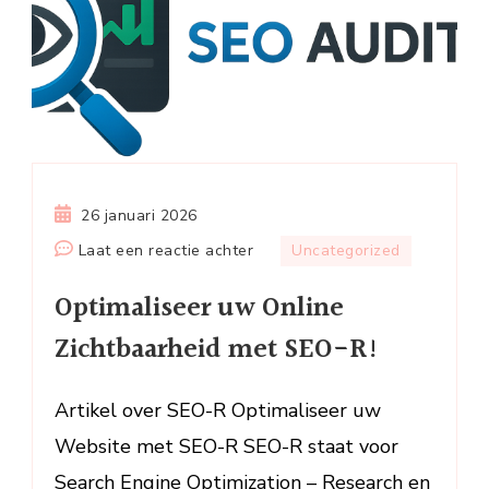
26 januari 2026
op
Laat een reactie achter
Uncategorized
Optimaliseer
Optimaliseer uw Online
uw
Online
Zichtbaarheid met SEO-R!
Zichtbaarheid
met
Artikel over SEO-R Optimaliseer uw
SEO-
Website met SEO-R SEO-R staat voor
R!
Search Engine Optimization – Research en