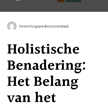
De
Kracht
van
Holistisc
triverslogopedieroosendaal
Benaderin
Het
Holistische
Geheel
is
Meer
Benadering:
dan
de
Het Belang
Som
der
Delen
van het