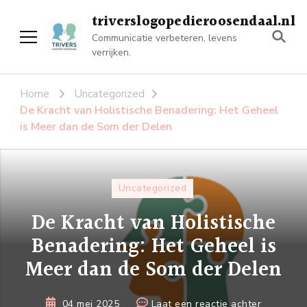
triverslogopedieroosendaal.nl
Communicatie verbeteren, levens
verrijken.
Home
Uncategorized
De Kracht van Holistische Benadering: Het Geheel
is Meer dan de Som der Delen
Uncategorized
De Kracht van Holistische
Benadering: Het Geheel is
Meer dan de Som der Delen
op
04 mei 2025
Laat een reactie achter