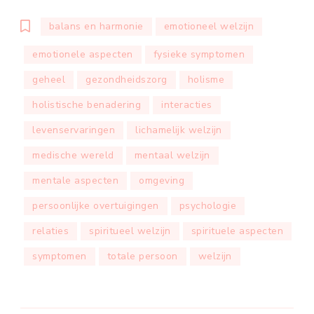
balans en harmonie
emotioneel welzijn
emotionele aspecten
fysieke symptomen
geheel
gezondheidszorg
holisme
holistische benadering
interacties
levenservaringen
lichamelijk welzijn
medische wereld
mentaal welzijn
mentale aspecten
omgeving
persoonlijke overtuigingen
psychologie
relaties
spiritueel welzijn
spirituele aspecten
symptomen
totale persoon
welzijn