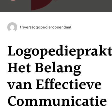
Ontde
de
Voord
van
triverslogopedieroosendaal
een
Profes
Logopedieprakt
Logope
Het Belang
van Effectieve
Communicatie