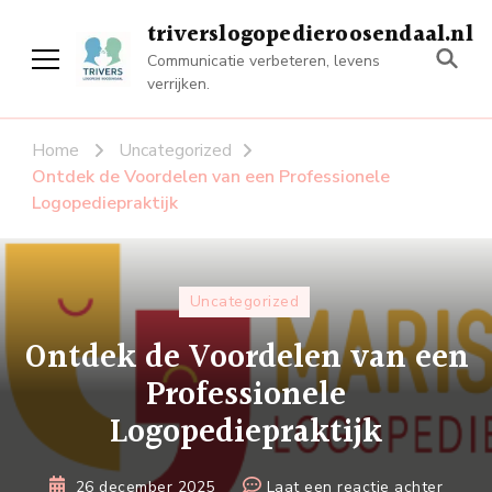
triverslogopedieroosendaal.nl
Communicatie verbeteren, levens
verrijken.
Home
Uncategorized
Ontdek de Voordelen van een Professionele
Logopediepraktijk
Uncategorized
Ontdek de Voordelen van een
Professionele
Logopediepraktijk
op
26 december 2025
Laat een reactie achter