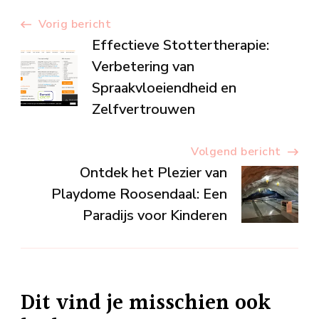
Berichtnavigatie
Vorig bericht
Effectieve Stottertherapie:
Verbetering van
Spraakvloeiendheid en
Zelfvertrouwen
Volgend bericht
Ontdek het Plezier van
Playdome Roosendaal: Een
Paradijs voor Kinderen
Dit vind je misschien ook