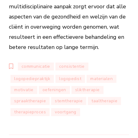
multidisciplinaire aanpak zorgt ervoor dat alle
aspecten van de gezondheid en welzijn van de
cliënt in overweging worden genomen, wat
resulteert in een effectievere behandeling en
betere resultaten op lange termijn.
communicatie
consistentie
logopediepraktijk
logopedist
materialen
motivatie
oefeningen
sliktherapie
spraaktherapie
stemtherapie
taaltherapie
therapieproces
voortgang