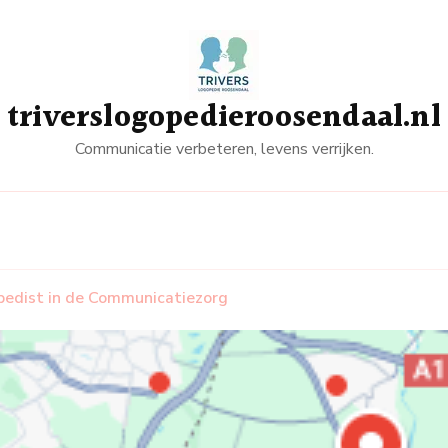
triverslogopedieroosendaal.nl
Communicatie verbeteren, levens verrijken.
pedist in de Communicatiezorg