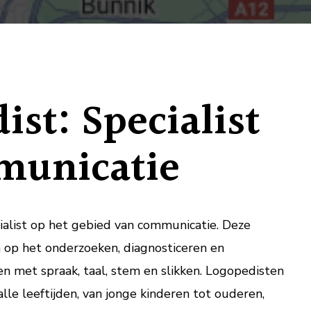
van
de
Logopedi
in
de
ist: Specialist
Communic
municatie
ialist op het gebied van communicatie. Deze
ch op het onderzoeken, diagnosticeren en
 met spraak, taal, stem en slikken. Logopedisten
le leeftijden, van jonge kinderen tot ouderen,