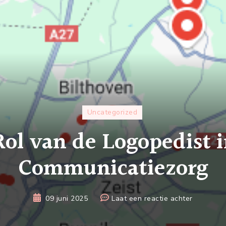
Uncategorized
Rol van de Logopedist i
Communicatiezorg
op
09 juni 2025
Laat een reactie achter
De
Rol