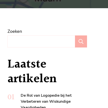
st
Zoeken
atiezorg
Zoeken
Laatste
artikelen
De Rol van Logopedie bij het
Verbeteren van Wiskundige
Vaardigheden