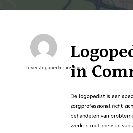
Logoped
in Com
triverslogopedieroosendaal
De logopedist is een spec
zorgprofessional richt zi
behandelen van problemen
werken met mensen van al