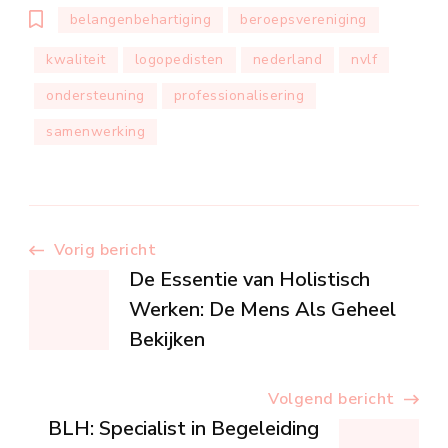
belangenbehartiging
beroepsvereniging
kwaliteit
logopedisten
nederland
nvlf
ondersteuning
professionalisering
samenwerking
Berichtnavigatie
Vorig bericht
De Essentie van Holistisch
Werken: De Mens Als Geheel
Bekijken
Volgend bericht
BLH: Specialist in Begeleiding