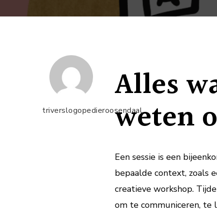
Alles w
weten o
triverslogopedieroosendaal
Een sessie is een bijeenk
bepaalde context, zoals e
creatieve workshop. Tijd
om te communiceren, te le