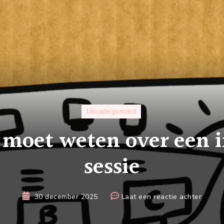
Uncategorized
e moet weten over een 
sessie
op
30 december 2025
Laat een reactie achter
Alles
wat