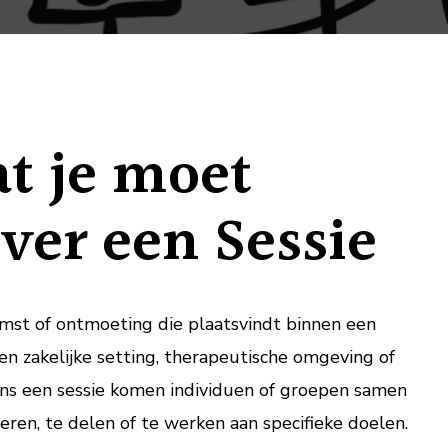
je
moet
weten
over
een
at je moet
inspir
sessie
ver een Sessie
omst of ontmoeting die plaatsvindt binnen een
en zakelijke setting, therapeutische omgeving of
ens een sessie komen individuen of groepen samen
ren, te delen of te werken aan specifieke doelen.