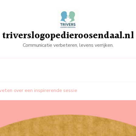
triverslogopedieroosendaal.nl
Communicatie verbeteren, levens verrijken.
eten over een inspirerende sessie