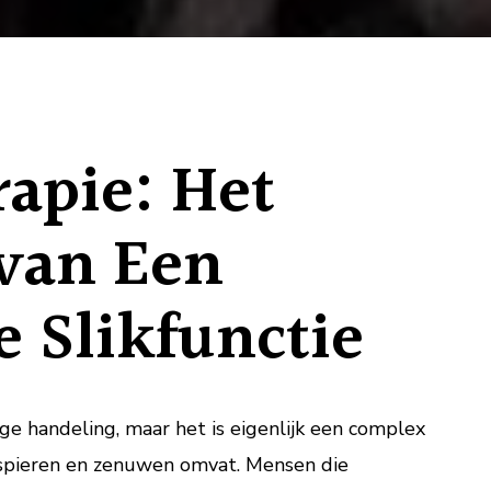
van
Slikthera
voor
Een
Gezonde
rapie: Het
Slikfuncti
van Een
 Slikfunctie
ige handeling, maar het is eigenlijk een complex
 spieren en zenuwen omvat. Mensen die