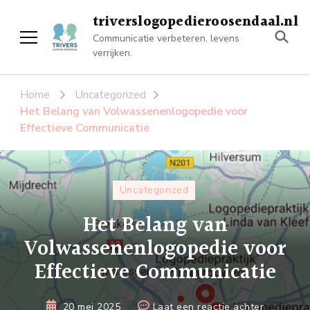
triverslogopedieroosendaal.nl
Communicatie verbeteren, levens
verrijken.
Home
Uncategorized
Het Belang van Volwassenenlogopedie voor
Effectieve Communicatie
Uncategorized
Het Belang van
Volwassenenlogopedie voor
Effectieve Communicatie
op
20 mei 2025
Laat een reactie achter