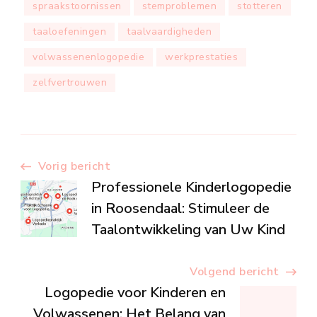
spraakstoornissen
stemproblemen
stotteren
taaloefeningen
taalvaardigheden
volwassenenlogopedie
werkprestaties
zelfvertrouwen
Berichtnavigatie
Vorig bericht
Professionele Kinderlogopedie
in Roosendaal: Stimuleer de
Taalontwikkeling van Uw Kind
Volgend bericht
Logopedie voor Kinderen en
Volwassenen: Het Belang van