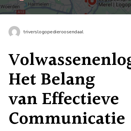
Het
Belang
van
Volwasse
triverslogopedieroosendaal
voor
Effectiev
Volwassenenlo
Communic
Het Belang
van Effectieve
Communicatie