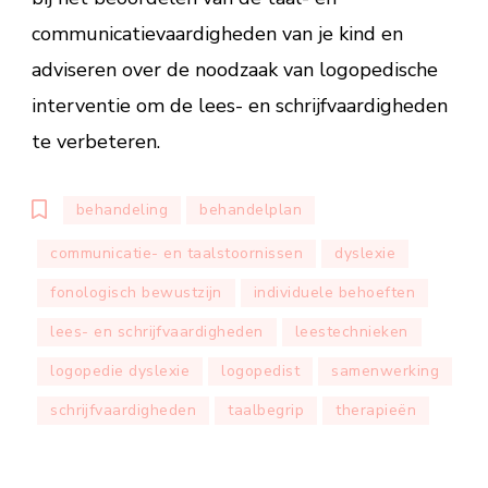
communicatievaardigheden van je kind en
adviseren over de noodzaak van logopedische
interventie om de lees- en schrijfvaardigheden
te verbeteren.
behandeling
behandelplan
communicatie- en taalstoornissen
dyslexie
fonologisch bewustzijn
individuele behoeften
lees- en schrijfvaardigheden
leestechnieken
logopedie dyslexie
logopedist
samenwerking
schrijfvaardigheden
taalbegrip
therapieën