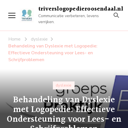
triverslogopedieroosendaal.nl
Communicatie verbeteren, levens
verrijken.
Home
dyslexie
Behandeling van Dyslexie met Logopedie:
Effectieve Ondersteuning voor Lees- en
Schrijfproblemen
dyslexie
Behandeling van Dyslexie
met Logopedie: Effectieve
Ondersteuning voor Lees- en