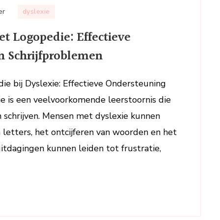
op
er
dyslexie
Behandeling
t Logopedie: Effectieve
van
Dyslexie
n Schrijfproblemen
met
Logopedie:
die bij Dyslexie: Effectieve Ondersteuning
Effectieve
ie is een veelvoorkomende leerstoornis die
Ondersteuning
voor
n schrijven. Mensen met dyslexie kunnen
Lees-
etters, het ontcijferen van woorden en het
en
itdagingen kunnen leiden tot frustratie,
Schrijfproblemen