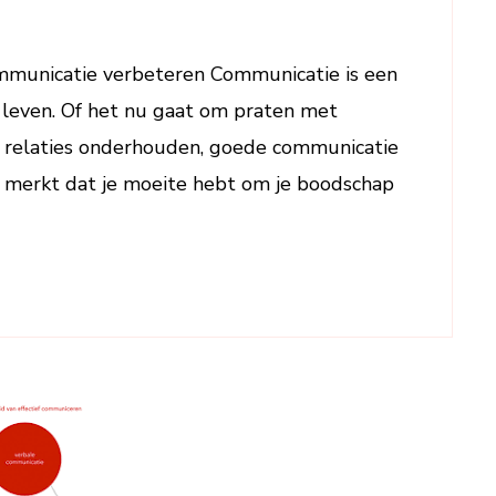
Communicatie
Verbeteren
municatie verbeteren Communicatie is een
–
s leven. Of het nu gaat om praten met
Tips
en
 relaties onderhouden, goede communicatie
Advies
 je merkt dat je moeite hebt om je boodschap