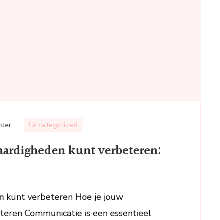
op
hter
Uncategorized
Hoe
ardigheden kunt verbeteren:
je
jouw
communicatievaardigheden
kunt
n kunt verbeteren Hoe je jouw
verbeteren:
eren Communicatie is een essentieel
Tips