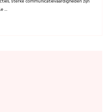
racties, sterke communicatievaardigheden zijn
le …