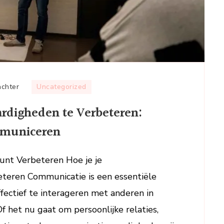
op
achter
Uncategorized
Tips
rdigheden te Verbeteren:
om
je
ommuniceren
Communicatievaardigheden
te
unt Verbeteren Hoe je je
Verbeteren:
teren Communicatie is een essentiële
Effectief
en
ffectief te interageren met anderen in
Doelgericht
f het nu gaat om persoonlijke relaties,
Communiceren