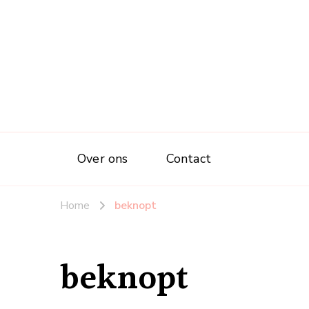
Over ons
Contact
Home
beknopt
beknopt