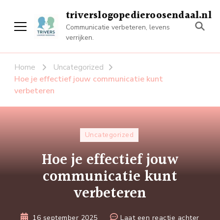
triverslogopedieroosendaal.nl
Communicatie verbeteren, levens
verrijken.
Home
Uncategorized
Hoe je effectief jouw communicatie kunt
verbeteren
Uncategorized
Hoe je effectief jouw
communicatie kunt
verbeteren
op
16 september 2025
Laat een reactie achter