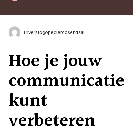
Hoe
je
effect
jouw
triverslogopedieroosendaal
commu
kunt
Hoe je jouw
verbe
communicatie
kunt
verbeteren