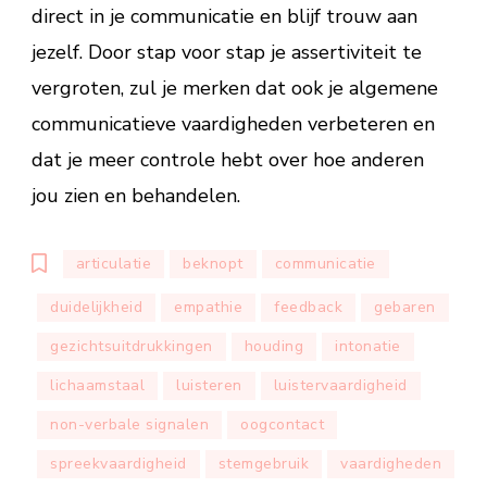
direct in je communicatie en blijf trouw aan
jezelf. Door stap voor stap je assertiviteit te
vergroten, zul je merken dat ook je algemene
communicatieve vaardigheden verbeteren en
dat je meer controle hebt over hoe anderen
jou zien en behandelen.
articulatie
beknopt
communicatie
duidelijkheid
empathie
feedback
gebaren
gezichtsuitdrukkingen
houding
intonatie
lichaamstaal
luisteren
luistervaardigheid
non-verbale signalen
oogcontact
spreekvaardigheid
stemgebruik
vaardigheden