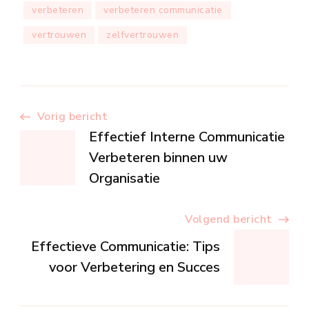
verbeteren
verbeteren communicatie
vertrouwen
zelfvertrouwen
Berichtnavigatie
Vorig bericht
Effectief Interne Communicatie
Verbeteren binnen uw
Organisatie
Volgend bericht
Effectieve Communicatie: Tips
voor Verbetering en Succes