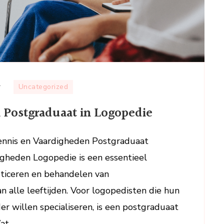
op
r
Uncategorized
Verdiep
n Postgraduaat in Logopedie
je
Expertise
met
ennis en Vaardigheden Postgraduaat
een
igheden Logopedie is een essentieel
Postgraduaat
sticeren en behandelen van
in
 alle leeftijden. Voor logopedisten die hun
Logopedie
er willen specialiseren, is een postgraduaat
at …