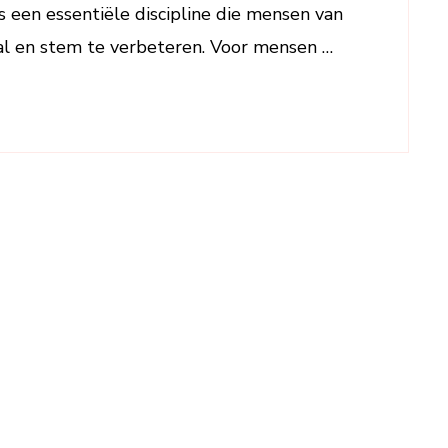
carrière
 een essentiële discipline die mensen van
aal en stem te verbeteren. Voor mensen …