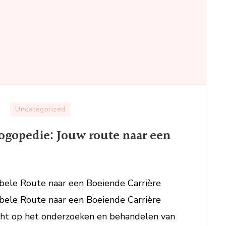
op
Uncategorized
Flexibele
logopedie: Jouw route naar een
deeltijdopleiding
logopedie:
Jouw
route
ibele Route naar een Boeiende Carrière
naar
ibele Route naar een Boeiende Carrière
een
boeiende
icht op het onderzoeken en behandelen van