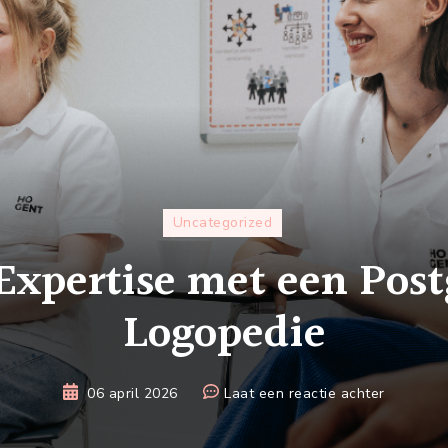
Uncategorized
 Expertise met een Post
Logopedie
op
06 april 2026
Laat een reactie achter
Verdiep
je