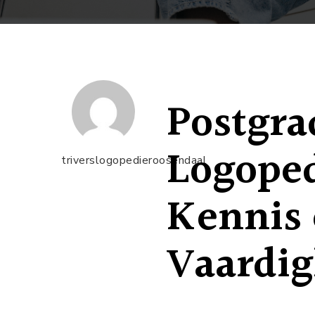
Postgra
Logoped
triverslogopedieroosendaal
Kennis
Vaardi