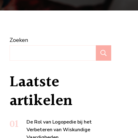
uaat
Zoeken
e
Zoeken
Laatste
artikelen
De Rol van Logopedie bij het
Verbeteren van Wiskundige
Vaardigheden