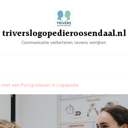
triverslogopedieroosendaal.nl
Communicatie verbeteren, levens verrijken.
se met een Postgraduaat in Logopedie