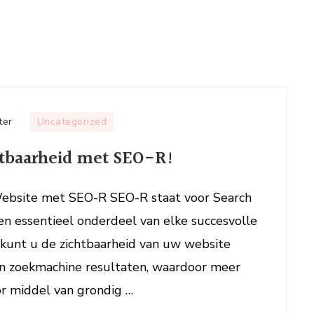
op
ter
Uncategorized
Optimaliseer
htbaarheid met SEO-R!
uw
Online
Zichtbaarheid
Website met SEO-R SEO-R staat voor Search
met
en essentieel onderdeel van elke succesvolle
SEO-
 kunt u de zichtbaarheid van uw website
R!
in zoekmachine resultaten, waardoor meer
or middel van grondig …