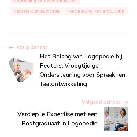
uitbreiding van woordenschat
verbale communicatie
verbetering van articulatie
Berichtnavigatie
Vorig bericht
Het Belang van Logopedie bij
Peuters: Vroegtijdige
Ondersteuning voor Spraak- en
Taalontwikkeling
Volgend bericht
Verdiep je Expertise met een
Postgraduaat in Logopedie