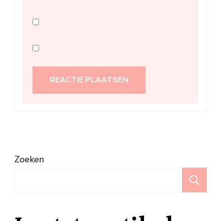
Zoeken
Z