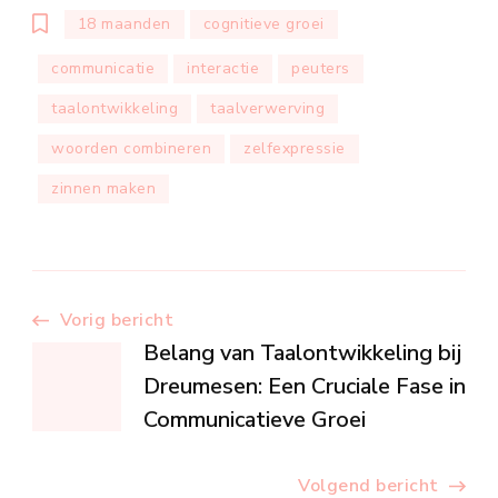
18 maanden
cognitieve groei
communicatie
interactie
peuters
taalontwikkeling
taalverwerving
woorden combineren
zelfexpressie
zinnen maken
Berichtnavigatie
Vorig bericht
Belang van Taalontwikkeling bij
Dreumesen: Een Cruciale Fase in
Communicatieve Groei
Volgend bericht