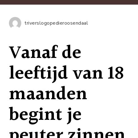
18
maand
Je
triverslogopedieroosendaal
peuter
begint
Vanaf de
zinnen
te
maken
leeftijd van 18
maanden
begint je
peuter zinnen