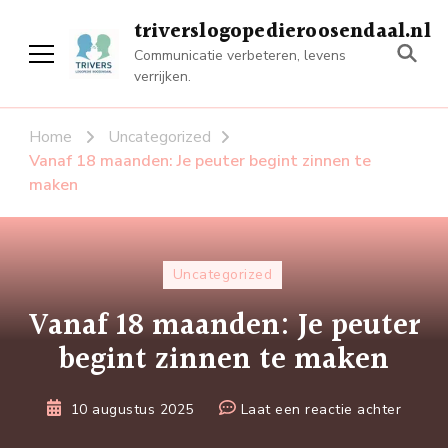
triverslogopedieroosendaal.nl
Communicatie verbeteren, levens
verrijken.
Home
Uncategorized
Vanaf 18 maanden: Je peuter begint zinnen te
maken
Uncategorized
Vanaf 18 maanden: Je peuter
begint zinnen te maken
op
10 augustus 2025
Laat een reactie achter
Vanaf