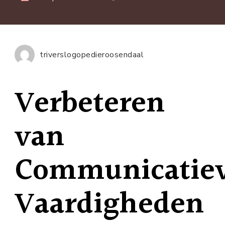
Effect
Verbe
van
Commu
triverslogopedieroosendaal
Vaard
Verbeteren
van
Communicatie
Vaardigheden