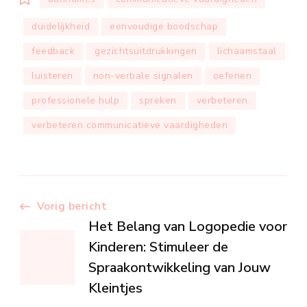
duidelijkheid
eenvoudige boodschap
feedback
gezichtsuitdrukkingen
lichaamstaal
luisteren
non-verbale signalen
oefenen
professionele hulp
spreken
verbeteren
verbeteren communicatieve vaardigheden
Berichtnavigatie
Vorig bericht
Het Belang van Logopedie voor
Kinderen: Stimuleer de
Spraakontwikkeling van Jouw
Kleintjes