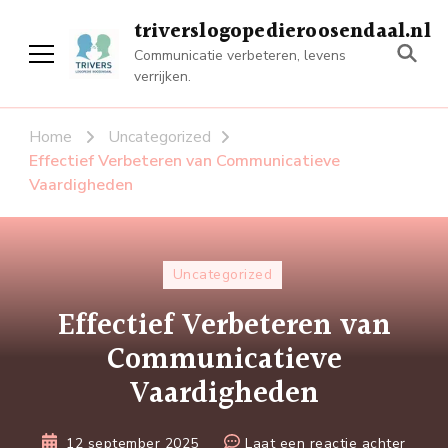
triverslogopedieroosendaal.nl
Communicatie verbeteren, levens
verrijken.
Home
Uncategorized
Effectief Verbeteren van Communicatieve
Vaardigheden
Uncategorized
Effectief Verbeteren van
Communicatieve
Vaardigheden
op
12 september 2025
Laat een reactie achter