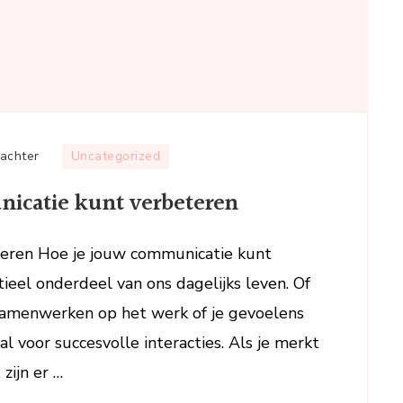
op
 achter
Uncategorized
Hoe
nicatie kunt verbeteren
je
effectief
jouw
eren Hoe je jouw communicatie kunt
communicatie
eel onderdeel van ons dagelijks leven. Of
kunt
samenwerken op het werk of je gevoelens
verbeteren
al voor succesvolle interacties. Als je merkt
zijn er …