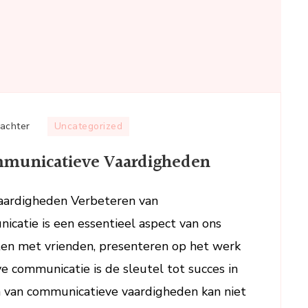
op
 achter
Uncategorized
Effectief
ommunicatieve Vaardigheden
Verbeteren
van
Communicatieve
aardigheden Verbeteren van
Vaardigheden
atie is een essentieel aspect van ons
aten met vrienden, presenteren op het werk
eve communicatie is de sleutel tot succes in
en van communicatieve vaardigheden kan niet