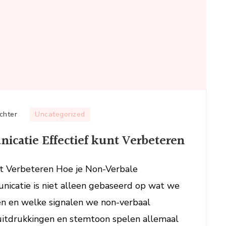
op
chter
Uncategorized
Hoe
catie Effectief kunt Verbeteren
je
Non-
Verbale
t Verbeteren Hoe je Non-Verbale
Communicatie
icatie is niet alleen gebaseerd op wat we
Effectief
n en welke signalen we non-verbaal
kunt
suitdrukkingen en stemtoon spelen allemaal
Verbeteren