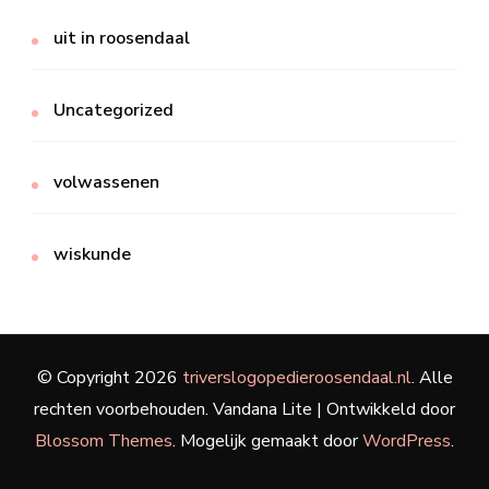
uit in roosendaal
Uncategorized
volwassenen
wiskunde
© Copyright 2026
triverslogopedieroosendaal.nl
. Alle
rechten voorbehouden.
Vandana Lite | Ontwikkeld door
Blossom Themes
. Mogelijk gemaakt door
WordPress
.