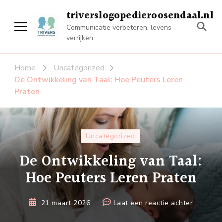
triverslogopedieroosendaal.nl
Communicatie verbeteren, levens
verrijken.
Home
Uncategorized
De Ontwikkeling van Taal: Hoe Peuters Leren
Praten
Uncategorized
De Ontwikkeling van Taal:
Hoe Peuters Leren Praten
op
21 maart 2026
Laat een reactie achter
De