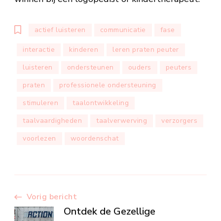
actief luisteren
communicatie
fase
interactie
kinderen
leren praten peuter
luisteren
ondersteunen
ouders
peuters
praten
professionele ondersteuning
stimuleren
taalontwikkeling
taalvaardigheden
taalverwerving
verzorgers
voorlezen
woordenschat
Berichtnavigatie
Vorig bericht
Ontdek de Gezellige