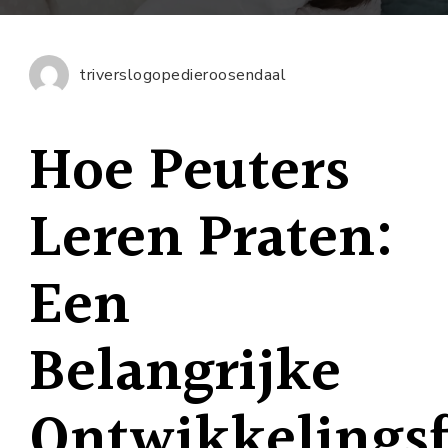
Ontwikk
van
Taal:
triverslogopedieroosendaal
Hoe
Peuters
Hoe Peuters
Leren
Praten
Leren Praten:
Een
Belangrijke
Ontwikkelingsf